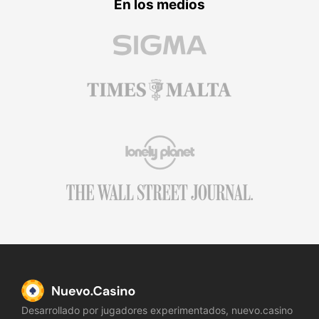
En los medios
Desarrollado por jugadores experimentados, nuevo.casino