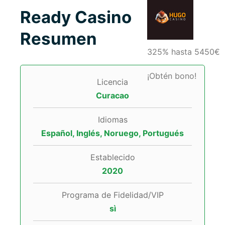
Ready Casino
Resumen
325%
hasta
5450€
¡Obtén bono!
Licencia
Curacao
Idiomas
Español, Inglés, Noruego, Portugués
Establecido
2020
Programa de Fidelidad/VIP
sì