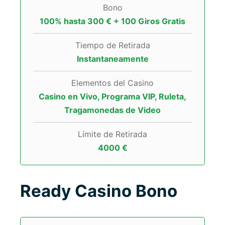
Bono
100% hasta 300 € + 100 Giros Gratis
Tiempo de Retirada
Instantaneamente
Elementos del Casino
Casino en Vivo, Programa VIP, Ruleta,
Tragamonedas de Video
Límite de Retirada
4000 €
Ready Casino Bono