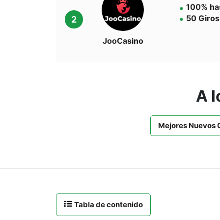
100% ha
50 Giros
2
JooCasino
A 
Mejores Nuevos 
Tabla de contenido