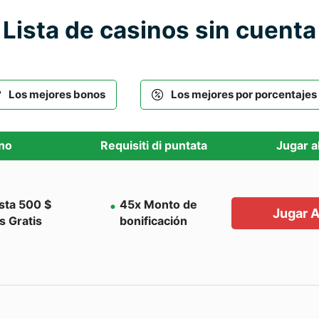
Lista de casinos sin cuenta
Los mejores bonos
Los mejores por porcentajes
no
Requisiti di puntata
Jugar a
sta 500 $
45x Monto de
Jugar 
s Gratis
bonificación