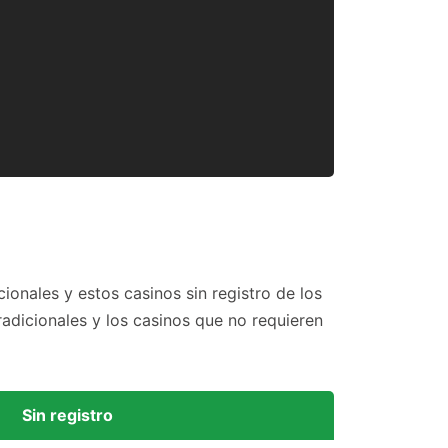
cionales y estos casinos sin registro de los
adicionales y los casinos que no requieren
Sin registro