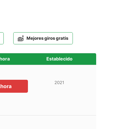
Mejores giros gratis
hora
Establecido
2021
Ahora