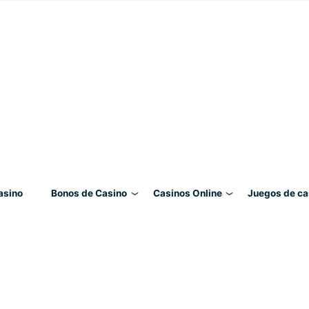
asino
Bonos de Casino
Casinos Online
Juegos de ca
›
›