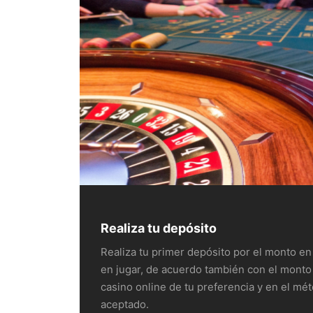
Realiza tu depósito
Realiza tu primer depósito por el monto en
en jugar, de acuerdo también con el monto
casino online de tu preferencia y en el mé
aceptado.