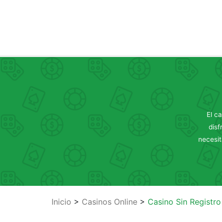
El c
disf
necesit
Inicio
>
Casinos Online
>
Casino Sin Registro