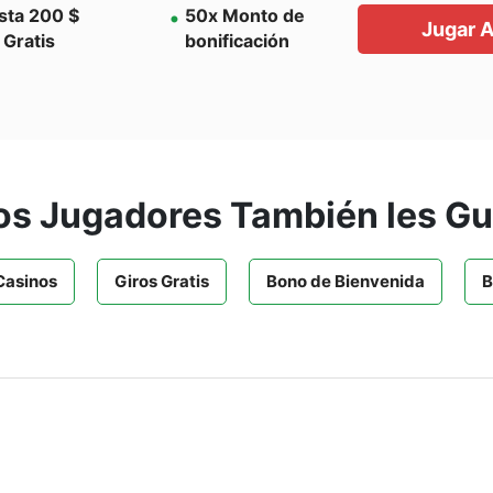
sta 200 $
50x Monto de
Jugar 
 Gratis
bonificación
los Jugadores También les Gu
Casinos
Giros Gratis
Bono de Bienvenida
B