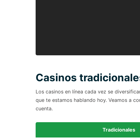
Casinos tradicionale
Los casinos en línea cada vez se diversifica
que te estamos hablando hoy. Veamos a cont
cuenta.
Tradicionales