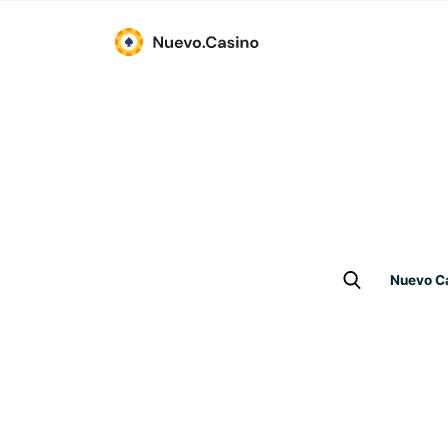
Nuevo C