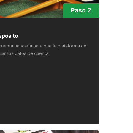
Paso 2
epósito
cuenta bancaria para que la plataforma del
car tus datos de cuenta.