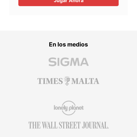
Jugar Ahora
En los medios