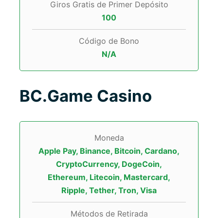
Giros Gratis de Primer Depósito
100
Código de Bono
N/A
BC.Game Casino
Moneda
Apple Pay, Binance, Bitcoin, Cardano,
CryptoCurrency, DogeCoin,
Ethereum, Litecoin, Mastercard,
Ripple, Tether, Tron, Visa
Métodos de Retirada