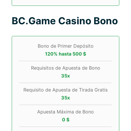
BC.Game Casino Bono
Bono de Primer Depósito
120% hasta 500 $
Requisitos de Apuesta de Bono
35x
Requisito de Apuesta de Tirada Gratis
35x
Apuesta Máxima de Bono
0 $