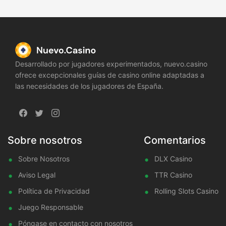
Desarrollado por jugadores experimentados, nuevo.casino
ofrece excepcionales guías de casino online adaptadas a
las necesidades de los jugadores de España.
Sobre nosotros
Comentarios
Sobre Nosotros
DLX Casino
Aviso Legal
TTR Casino
Política de Privacidad
Rolling Slots Casino
Juego Responsable
Póngase en contacto con nosotros