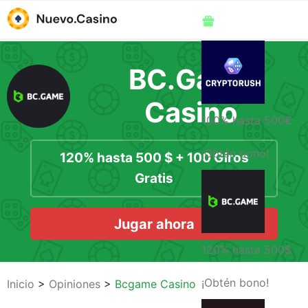
BC.Game
Casino
100%
hasta
500€
¡Obtén bono!
120% hasta 500 $ + 100 Giros
Gratis
Jugar ahora
120%
hasta
500$
¡Obtén bono!
Inicio
>
Opiniones
>
Bcgame Casino