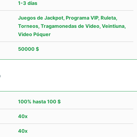
1-3 días
Juegos de Jackpot, Programa VIP, Ruleta,
Torneos, Tragamonedas de Video, Veintiuna,
Video Póquer
50000 $
o
100% hasta 100 $
40x
40x