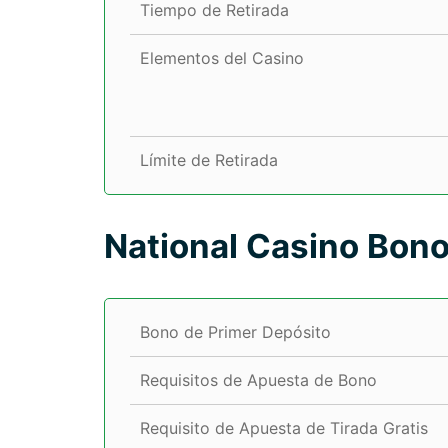
Tiempo de Retirada
Elementos del Casino
Límite de Retirada
National Casino Bon
Bono de Primer Depósito
Requisitos de Apuesta de Bono
Requisito de Apuesta de Tirada Gratis