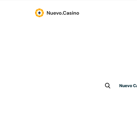
Nuevo C