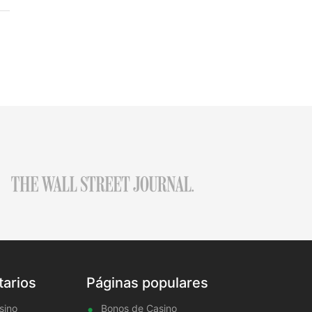
arios
Páginas populares
sino
Bonos de Casino