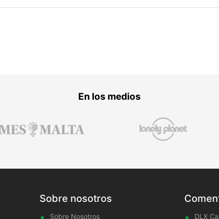
En los medios
Sobre nosotros
Coment
Sobre Nosotros
DLX Ca