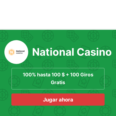
National Casino
100% hasta 100 $ + 100 Giros
Gratis
Jugar ahora