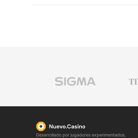
Desarrollado por jugadores experimentados,