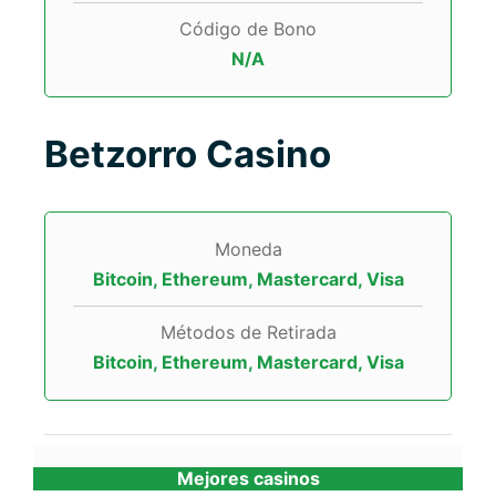
Código de Bono
N/A
Betzorro Casino
Moneda
Bitcoin, Ethereum, Mastercard, Visa
Métodos de Retirada
Bitcoin, Ethereum, Mastercard, Visa
Mejores casinos