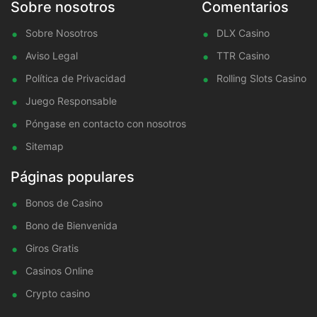
Sobre nosotros
Comentarios
Sobre Nosotros
DLX Casino
Aviso Legal
TTR Casino
Política de Privacidad
Rolling Slots Casino
Juego Responsable
Póngase en contacto con nosotros
Sitemap
Páginas populares
Bonos de Casino
Bono de Bienvenida
Giros Gratis
Casinos Online
Crypto casino