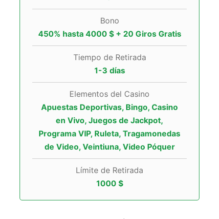
Bono
450% hasta 4000 $ + 20 Giros Gratis
Tiempo de Retirada
1-3 días
Elementos del Casino
Apuestas Deportivas, Bingo, Casino
en Vivo, Juegos de Jackpot,
Programa VIP, Ruleta, Tragamonedas
de Video, Veintiuna, Video Póquer
Límite de Retirada
1000 $