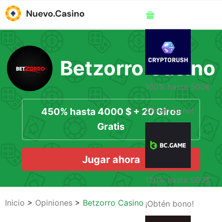
Betzorro Casino
100%
hasta
500€
¡Obtén bono!
450% hasta 4000 $ + 20 Giros
Gratis
Jugar ahora
120%
hasta
500$
Inicio
>
Opiniones
>
Betzorro Casino
¡Obtén bono!