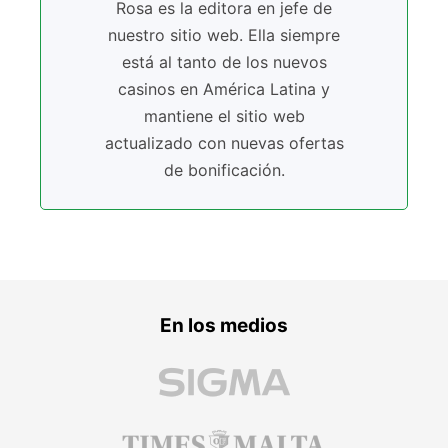
Rosa es la editora en jefe de
nuestro sitio web. Ella siempre
está al tanto de los nuevos
casinos en América Latina y
mantiene el sitio web
actualizado con nuevas ofertas
de bonificación.
En los medios