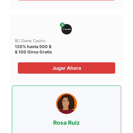
3
BC.Game Casino
120% hasta 500 $
& 100 Giros Gratis
Jugar Ahora
Rosa Ruiz