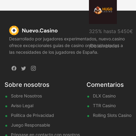
325%
hasta
5450€
Desarrollado por jugadores experimentados, nuevo.casino
ofrece excepcionales guías de casino online adaptadas a
¡Obtén bono!
las necesidades de los jugadores de España.
Sobre nosotros
Comentarios
Sobre Nosotros
DLX Casino
Aviso Legal
TTR Casino
Política de Privacidad
Rolling Slots Casino
Juego Responsable
Póngase en contacto con nosotros